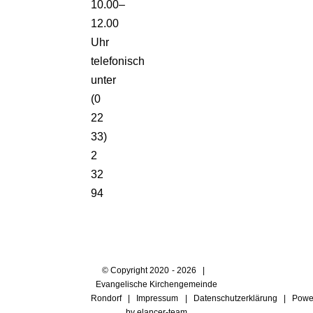
10.00–
12.00
Uhr
telefonisch
unter
(0
22
33)
2
32
94
© Copyright 2020 -
2026 |
Evangelische Kirchengemeinde
Rondorf |
Impressum
|
Datenschutzerklärung
| Powe
by
elancer-team