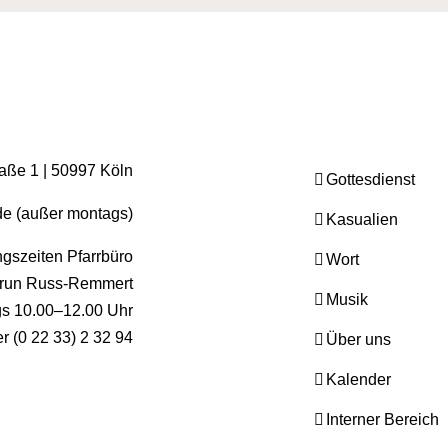
raße 1 | 50997 Köln
Gottesdienst
.de (außer montags)
Kasualien
gszeiten Pfarrbüro
Wort
run Russ-Remmert
Musik
ags 10.00–12.00 Uhr
er (0 22 33) 2 32 94
Über uns
Kalender
Interner Bereich