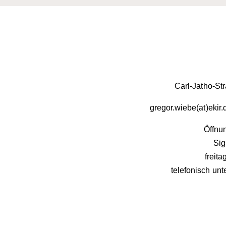
Carl-Jatho-St
gregor.wiebe(at)ekir
Öffnun
Sig
freit
telefonisch unt