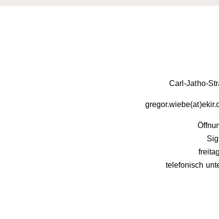
Carl-Jatho-St
gregor.wiebe(at)ekir
Öffnun
Sig
freit
telefonisch unt