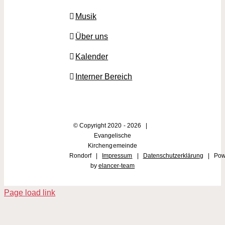
Musik
Über uns
Kalender
Interner Bereich
© Copyright 2020 -
2026 |
Evangelische
Kirchengemeinde
Rondorf |
Impressum
|
Datenschutzerklärung
| Pow
by
elancer-team
Page load link