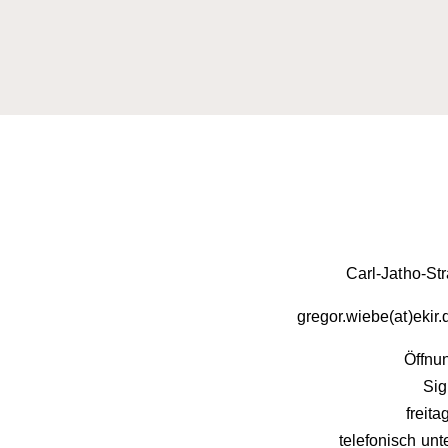
Carl-Jatho-St
gregor.wiebe(at)ekir
Öffnun
Sig
freit
telefonisch unt