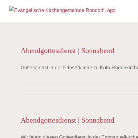
Zum
Inhalt
springen
Abendgottesdienst | Sonnabend
Gottesdienst in der Erlöserkirche zu Köln-Rodenkirch
Abendgottesdienst | Sonnabend
Wir feiern diesen Gottesdienst in der Emmanuelkirche