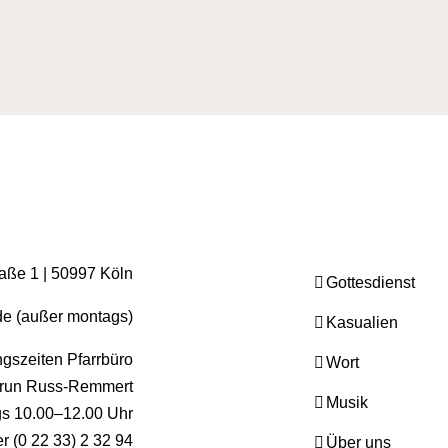
raße 1 | 50997 Köln
Gottesdienst
.de (außer montags)
Kasualien
gszeiten Pfarrbüro
Wort
run Russ-Remmert
Musik
ags 10.00–12.00 Uhr
er (0 22 33) 2 32 94
Über uns