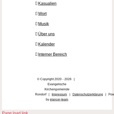
Kasualien
Wort
Musik
Über uns
Kalender
Interner Bereich
© Copyright 2020 -
2026 |
Evangelische
Kirchengemeinde
Rondorf |
Impressum
|
Datenschutzerklärung
| Pow
by
elancer-team
Page load link