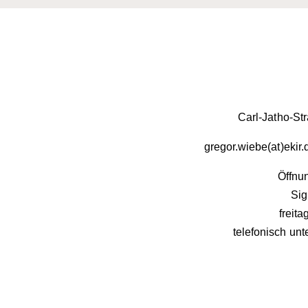
Carl-Jatho-St
gregor.wiebe(at)ekir
Öffnun
Sig
freit
telefonisch unt