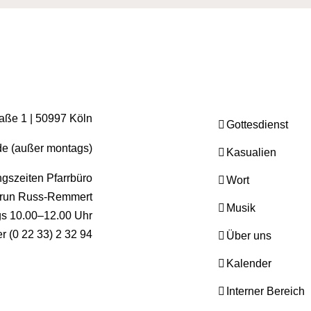
raße 1 | 50997 Köln
Gottesdienst
.de (außer montags)
Kasualien
gszeiten Pfarrbüro
Wort
run Russ-Remmert
Musik
ags 10.00–12.00 Uhr
er (0 22 33) 2 32 94
Über uns
Kalender
Interner Bereich