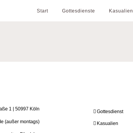
Start
Gottesdienste
Kasualien
raße 1 | 50997 Köln
Gottesdienst
.de (außer montags)
Kasualien