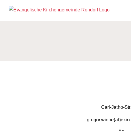
Zum
Inhalt
springen
Carl-Jatho-St
gregor.wiebe(at)ekir