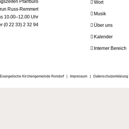
gszeiten Pfarrbüro
Wort
run Russ-Remmert
Musik
ags 10.00–12.00 Uhr
er (0 22 33) 2 32 94
Über uns
Kalender
Interner Bereich
Evangelische Kirchengemeinde Rondorf |
Impressum
|
Datenschutzerklärung