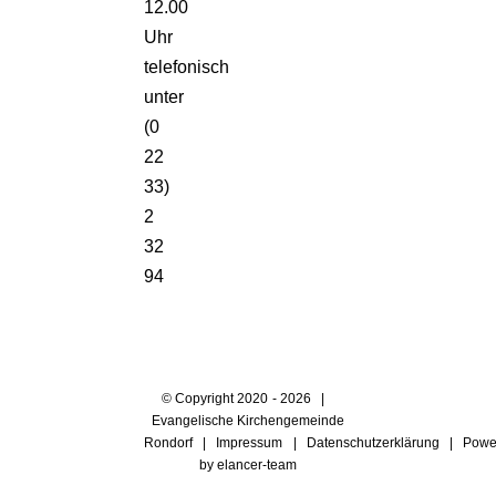
12.00
Uhr
telefonisch
unter
(0
22
33)
2
32
94
© Copyright 2020 -
2026 |
Evangelische Kirchengemeinde
Rondorf |
Impressum
|
Datenschutzerklärung
| Powe
by
elancer-team