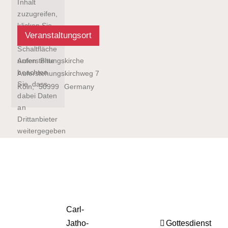
Inhalt
zuzugreifen,
klicken Sie
Veranstaltungsort
auf die
Schaltfläche
Auferstehungskirche
unten. Bitte
beachten
Auferstehungskirchweg 7
Sie, dass
Köln
,
50999
Germany
dabei Daten
an
Drittanbieter
weitergegeben
werden.
Mehr
Informationen
Inhalt
entsperren
Erforderlichen
Carl-
Service
Jatho-
Gottesdienst