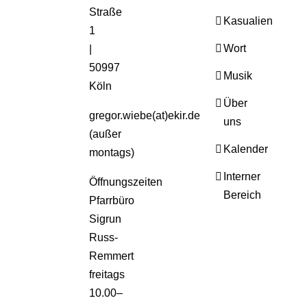
akzeptieren
Straße
und Inhalte
Kasualien
1
entsperren
Wort
|
50997
Musik
Köln
Über
gregor.wiebe(at)ekir.de
uns
(außer
Kalender
montags)
Interner
Öffnungszeiten
Bereich
Pfarrbüro
Sigrun
Russ-
Remmert
freitags
10.00–