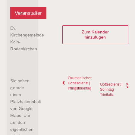
Veranstalter
Ev.
Zum Kalender
Kirchengemeinde
hinzufügen
Köln-
Rodenkirchen
Ökumenischer
Sie sehen
Gottesdienst |
Gottesdienst |
Pfingstmontag
gerade
Sonntag
Trinitatis
einen
Platzhalterinhalt
von
Google
Maps
. Um
auf den
eigentlichen