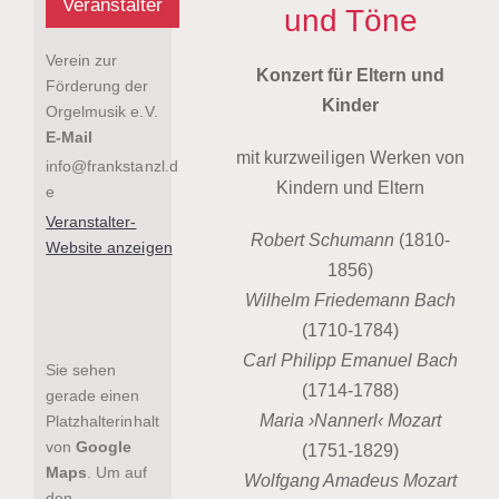
Veranstalter
und Töne
Verein zur
Konzert für Eltern und
Förderung der
Kinder
Orgelmusik e.V.
E-Mail
mit kurzweiligen Werken von
info@frankstanzl.d
Kindern und Eltern
e
Veranstalter-
Robert Schumann
(1810-
Website anzeigen
1856)
Wilhelm Friedemann Bach
(1710-1784)
Carl Philipp Emanuel Bach
Sie sehen
(1714-1788)
gerade einen
Maria ›Nannerl‹ Mozart
Platzhalterinhalt
von
Google
(1751-1829)
Maps
. Um auf
Wolfgang Amadeus Mozart
den