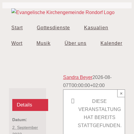
Zum
Inhalt
springen
Start
Gottesdienste
Kasualien
Wort
Musik
Über uns
Kalender
Sandra Beyer
2026-08-
07T00:00:00+02:00
×
DIESE
Details
VERANSTALTUNG
HAT BEREITS
Datum:
STATTGEFUNDEN.
2. September