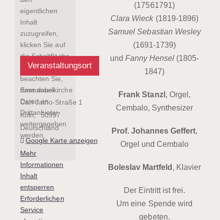
(17561791)
eigentlichen
Clara Wieck
(1819-1896)
Inhalt
Samuel Sebastian Wesley
zuzugreifen,
klicken Sie auf
(1691-1739)
die Schaltfläche
und
Fanny Hensel
(1805-
Veranstaltungsort
unten. Bitte
1847)
beachten Sie,
Emmanuelkirche
dass dabei
Frank Stanzl
, Orgel,
Daten an
Carl-Jatho-Straße 1
Cembalo, Synthesizer
Drittanbieter
Köln
,
50997
weitergegeben
Deutschland
Prof. Johannes Geffert
,
werden.
Google Karte anzeigen
Orgel und Cembalo
Mehr
Informationen
Boleslav Martfeld
, Klavier
Inhalt
entsperren
Der Eintritt ist frei.
Erforderlichen
Um eine Spende wird
Service
gebeten.