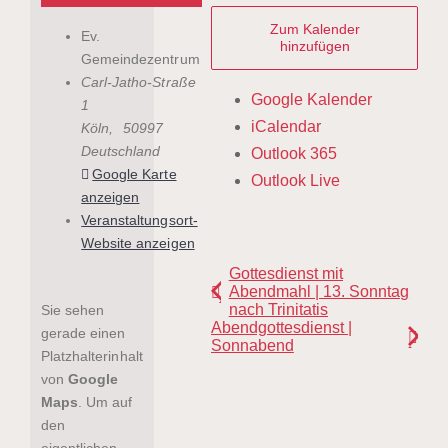
Zum Kalender
Ev.
hinzufügen
Gemeindezentrum
Carl-Jatho-Straße
Google Kalender
1
iCalendar
Köln
,
50997
Deutschland
Outlook 365
Google Karte
Outlook Live
anzeigen
Veranstaltungsort-
Website anzeigen
Gottesdienst mit
Abendmahl | 13. Sonntag
nach Trinitatis
Sie sehen
Abendgottesdienst |
gerade einen
Sonnabend
Platzhalterinhalt
von
Google
Maps
. Um auf
den
eigentlichen