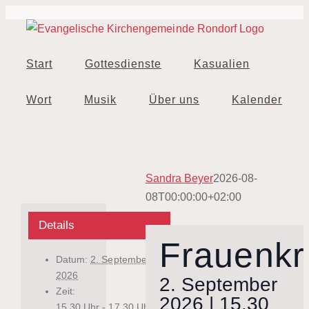
Zum
Inhalt
springen
Start
Gottesdienste
Kasualien
Wort
Musik
Über uns
Kalender
Sandra Beyer
2026-08-
08T00:00:00+02:00
Details
Frauenkr
Datum:
2. September
2026
2. September
Zeit:
2026 | 15.30
15.30 Uhr - 17.30 Uhr