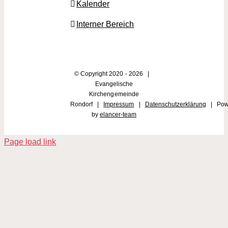
Kalender
Interner Bereich
© Copyright 2020 -
2026 |
Evangelische
Kirchengemeinde
Rondorf |
Impressum
|
Datenschutzerklärung
| Pow
by
elancer-team
Page load link