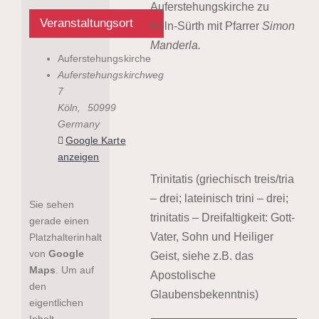
Auferstehungskirche zu
Veranstaltungsort
Köln-Sürth mit Pfarrer
Simon
Manderla.
Auferstehungskirche
Auferstehungskirchweg
7
Köln
,
50999
Germany
Google Karte
anzeigen
Trinitatis (griechisch treis/tria
– drei; lateinisch trini – drei;
Sie sehen
trinitatis – Dreifaltigkeit: Gott-
gerade einen
Vater, Sohn und Heiliger
Platzhalterinhalt
von
Google
Geist, siehe z.B. das
Maps
. Um auf
Apostolische
den
Glaubensbekenntnis)
eigentlichen
Inhalt