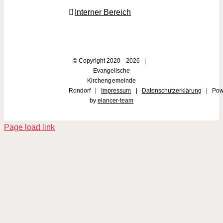
Interner Bereich
© Copyright 2020 -
2026 |
Evangelische
Kirchengemeinde
Rondorf |
Impressum
|
Datenschutzerklärung
| Pow
by
elancer-team
Page load link