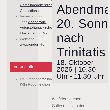
Abendmah
Gemeindegottesdienst
,
Gottesdienst
Veranstaltung-
20. Sonn
Tags:
Abendmahl
,
Auferstehungskirche
,
nach
Pfarrer Simon Manderla
Webseite:
www.rondorf.de
Trinitatis
18. Oktober
Veranstalter
2026 | 10.30
Uhr
-
11.30 Uhr
Ev. Kirchengemeinde
Köln-Rodenkirchen
Wir feiern diesen
Gottesdienst in der