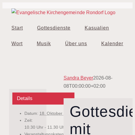
Zum
Inhalt
springen
Start
Gottesdienste
Kasualien
Wort
Musik
Über uns
Kalender
Sandra Beyer
2026-08-
08T00:00:00+02:00
Details
Gottesdi
Datum:
18. Oktober 2026
Zeit:
mit
10.30 Uhr - 11.30 Uhr
Veranstaltungskategorien: