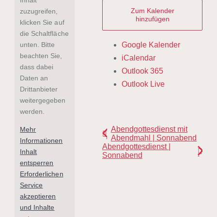
Zum Kalender
zuzugreifen,
hinzufügen
klicken Sie auf
die Schaltfläche
unten. Bitte
Google Kalender
beachten Sie,
iCalendar
dass dabei
Outlook 365
Daten an
Outlook Live
Drittanbieter
weitergegeben
werden.
Abendgottesdienst mit
Mehr
Abendmahl | Sonnabend
Informationen
Abendgottesdienst |
Inhalt
Sonnabend
entsperren
Erforderlichen
Service
akzeptieren
und Inhalte