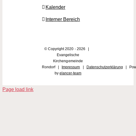
Kalender
Interner Bereich
© Copyright 2020 -
2026 |
Evangelische
Kirchengemeinde
Rondorf |
Impressum
|
Datenschutzerklärung
| Pow
by
elancer-team
Page load link