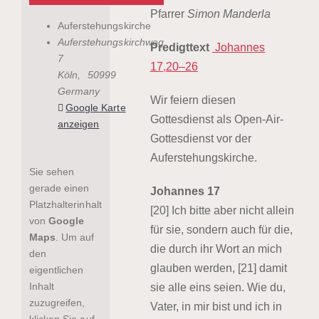
Pfarrer
Simon Manderla
Auferstehungskirche
Auferstehungskirchweg
Predigttext
Johannes
7
17,20–26
Köln
,
50999
Germany
Wir feiern diesen
Google Karte
Gottesdienst als Open-Air-
anzeigen
Gottesdienst vor der
Auferstehungskirche.
Sie sehen
gerade einen
Johannes 17
Platzhalterinhalt
[20] Ich bitte aber nicht allein
von
Google
für sie, sondern auch für die,
Maps
. Um auf
die durch ihr Wort an mich
den
glauben werden, [21] damit
eigentlichen
Inhalt
sie alle eins seien. Wie du,
zuzugreifen,
Vater, in mir bist und ich in
klicken Sie auf