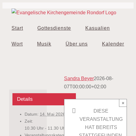
Zum
Inhalt
springen
Start
Gottesdienste
Kasualien
Wort
Musik
Über uns
Kalender
Sandra Beyer
2026-08-
07T00:00:00+02:00
Details
×
DIESE
Datum:
14. Mai 2026
VERANSTALTUNG
Zeit:
HAT BEREITS
10.30 Uhr - 11.30 Uhr
Veranstaltungskategorie:
STATTGEFUNDEN.