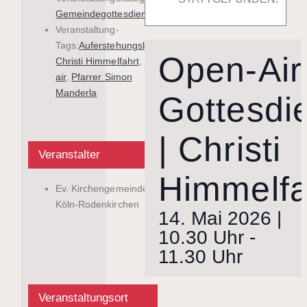
Gemeindegottesdienst
Veranstaltung-
Tags:
Auferstehungskirche
,
Open-Air
Christi Himmelfahrt
,
open-
air
,
Pfarrer Simon
Manderla
Gottesdi
| Christi
Veranstalter
Himmelfa
Ev. Kirchengemeinde
Köln-Rodenkirchen
14. Mai 2026 |
10.30 Uhr
-
11.30 Uhr
Veranstaltungsort