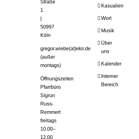
Straße
Kasualien
1
Wort
|
50997
Musik
Köln
Über
gregor.wiebe(at)ekir.de
uns
(außer
Kalender
montags)
Interner
Öffnungszeiten
Bereich
Pfarrbüro
Sigrun
Russ-
Remmert
freitags
10.00–
12.00