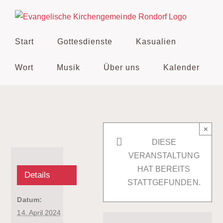
Zum
Inhalt
springen
Start
Gottesdienste
Kasualien
Wort
Musik
Über uns
Kalender
×
DIESE
VERANSTALTUNG
HAT BEREITS
Details
STATTGEFUNDEN.
Datum:
14. April 2024