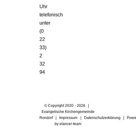
Uhr
telefonisch
unter
(0
22
33)
2
32
94
© Copyright 2020 -
2026 |
Evangelische Kirchengemeinde
Rondorf |
Impressum
|
Datenschutzerklärung
| Powe
by
elancer-team