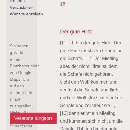
Rondorf
16
Veranstalter-
Website anzeigen
Der gute Hirte
[11] Ich bin der gute Hirte. Der
Sie sehen
gute Hirte lässt sein Leben für
gerade
die Schafe. [12] Der Mietling
einen
Platzhalterinhalt
aber, der nicht Hirte ist, dem
von
Google
die Schafe nicht gehören,
Maps
. Um
sieht den Wolf kommen und
auf den
verlässt die Schafe und flieht –
eigentlichen
und der Wolf stürzt sich auf die
Inhalt
Schafe und zerstreut sie –,
zuzugreifen,
klicken Sie
[13] denn er ist ein Mietling
Veranstaltungsort
auf die
und kümmert sich nicht um die
Schaltfläche
Schafe. [14] Ich bin der gute