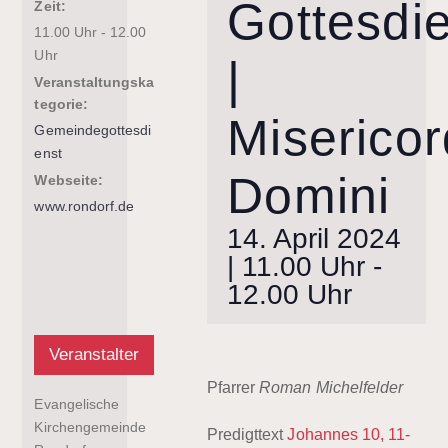
Gottesdi
Zeit:
11.00 Uhr - 12.00
Uhr
|
Veranstaltungska
tegorie:
Misericor
Gemeindegottesdi
enst
Domini
Webseite:
www.rondorf.de
14. April 2024
| 11.00 Uhr
-
12.00 Uhr
Veranstalter
Pfarrer
Roman Michelfelder
Evangelische
Kirchengemeinde
Predigttext
Johannes 10, 11-