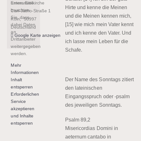
Emmanuelkirche
unten. Bitte
Hirte und kenne die Meinen
beachten
Carl-Jatho-Straße 1
und die Meinen kennen mich,
Sie, dass
Köln
,
50997
[15] wie mich mein Vater kennt
dabei Daten
Deutschland
an
und ich kenne den Vater. Und
Google Karte anzeigen
Drittanbieter
ich lasse mein Leben für die
weitergegeben
Schafe.
werden.
Mehr
Informationen
Der Name des Sonntags zitiert
Inhalt
entsperren
den lateinischen
Erforderlichen
Eingangsspruch oder -psalm
Service
des jeweiligen Sonntags.
akzeptieren
und Inhalte
Psalm 89,2
entsperren
Misericordias Domini in
aeternum cantabo in