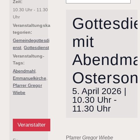
Zeit:
10.30 Uhr - 11.30
Uhr
Gottesdi
Veranstaltungska
tegorien:
mit
Gemeindegottesdi
enst
,
Gottesdienst
Abendmah
Veranstaltung-
Tags:
Abendmahl
,
Osterson
Emmanuelkirche
,
Pfarrer Gregor
5. April 2026 |
Wiebe
10.30 Uhr
-
11.30 Uhr
Veranstalter
Pfarrer
Gregor Wiebe