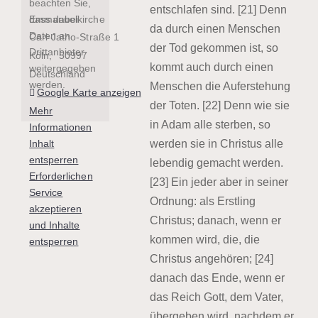
beachten Sie,
entschlafen sind. [21] Denn
Emmanuelkirche
dass dabei
da durch einen Menschen
Daten an
Carl-Jatho-Straße 1
der Tod gekommen ist, so
Drittanbieter
Köln
,
50997
kommt auch durch einen
weitergegeben
Deutschland
werden.
Menschen die Auferstehung
Google Karte anzeigen
der Toten. [22] Denn wie sie
Mehr
in Adam alle sterben, so
Informationen
Inhalt
werden sie in Christus alle
entsperren
lebendig gemacht werden.
Erforderlichen
[23] Ein jeder aber in seiner
Service
Ordnung: als Erstling
akzeptieren
Christus; danach, wenn er
und Inhalte
kommen wird, die, die
entsperren
Christus angehören; [24]
danach das Ende, wenn er
das Reich Gott, dem Vater,
übergeben wird, nachdem er