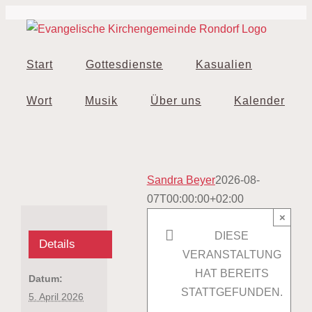
Zum
Inhalt
springen
Start
Gottesdienste
Kasualien
Wort
Musik
Über uns
Kalender
Sandra Beyer
2026-08-
07T00:00:00+02:00
×
DIESE
Details
VERANSTALTUNG
HAT BEREITS
Datum:
STATTGEFUNDEN.
5. April 2026