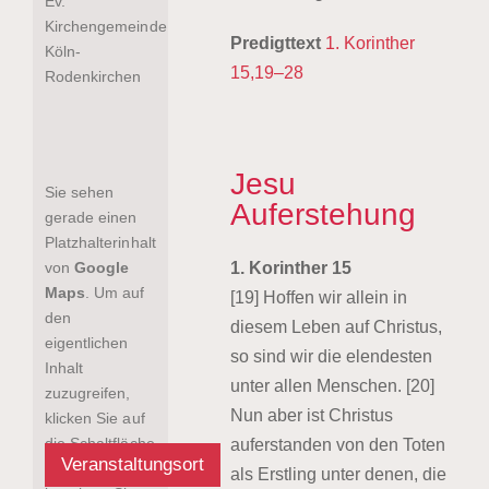
Ev.
Kirchengemeinde
Predigttext
1. Korinther
Köln-
15,19–28
Rodenkirchen
Jesu
Sie sehen
Auferstehung
gerade einen
Platzhalterinhalt
von
Google
1. Korinther 15
Maps
. Um auf
[19] Hoffen wir allein in
den
diesem Leben auf Christus,
eigentlichen
so sind wir die elendesten
Inhalt
unter allen Menschen. [20]
zuzugreifen,
Nun aber ist Christus
klicken Sie auf
die Schaltfläche
auferstanden von den Toten
Veranstaltungsort
unten. Bitte
als Erstling unter denen, die