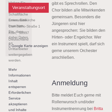
klicken Sie
gibt es Sprechrollen. Den
Veranstaltungsort
auf die
Chor bilden alle Mitwirkenden
Schaltfläche
gemeinsam. Besonders die
Emmanuelkirche
unten. Bitte
Jüngeren sind hier
beachten
Carl-Jatho-Straße 1
angesprochen: Sie bilden den
Sie, dass
Köln
,
50997
Hirten- oder Engelchor. Wer
dabei Daten
Deutschland
an
ein Instrument spielt, darf sich
Google Karte anzeigen
Drittanbieter
gerne unserem Orchester
weitergegeben
anschließen.
werden.
Mehr
Informationen
Anmeldung
Inhalt
entsperren
Erforderlichen
Bitte meldet Euch gerne mit
Service
Rollenwunsch und/oder
akzeptieren
Instrumentnennung bei
Britta
und Inhalte