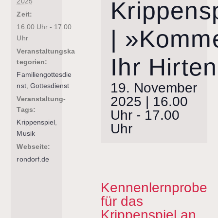
Krippensp
2025
Zeit:
16.00 Uhr - 17.00
| »Komme
Uhr
Veranstaltungska
Ihr Hirten
tegorien:
Familiengottesdie
19. November
nst
,
Gottesdienst
2025 | 16.00
Veranstaltung-
Tags:
Uhr
-
17.00
Krippenspiel
,
Uhr
Musik
Webseite:
rondorf.de
Kennenlernprobe
für das
Krippenspiel an