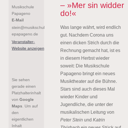
– »Mer sin widder
Musikschule
do!«
Papageno
E-Mail
Was lange währt, wird endlich
stein@musikschul
epapageno.de
gut. Nachdem Corona uns
Veranstalter-
einen dicken Strich durch die
Website anzeigen
Rechnung gemacht hat, ist es
in diesem Herbst wieder
soweit: Die Musikschule
Papageno bringt ein neues
Sie sehen
Musiktheater auf die Bühne.
gerade einen
Stars sind auch dieses Mal
Platzhalterinhalt
wieder Kinder und
von
Google
Jugendliche, die unter der
Maps
. Um auf
musikalischen Leitung von
den
eigentlichen
Peter Stein
und
Katrin
Inhalt
Thürbach
ein neues Stück auf