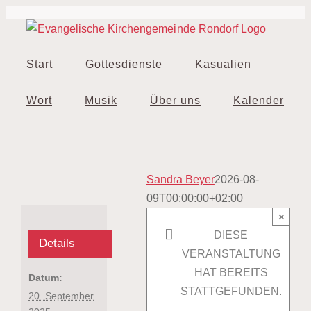
Zum
Inhalt
springen
Start
Gottesdienste
Kasualien
Wort
Musik
Über uns
Kalender
Sandra Beyer
2026-08-
09T00:00:00+02:00
×
DIESE
Details
VERANSTALTUNG
HAT BEREITS
Datum:
STATTGEFUNDEN.
20. September