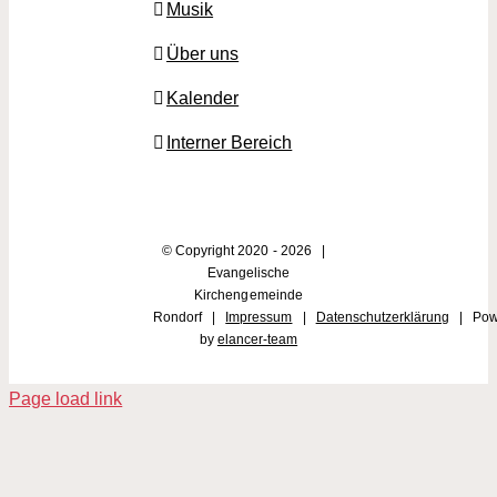
Musik
Über uns
Kalender
Interner Bereich
© Copyright 2020 -
2026 |
Evangelische
Kirchengemeinde
Rondorf |
Impressum
|
Datenschutzerklärung
| Pow
by
elancer-team
Page load link