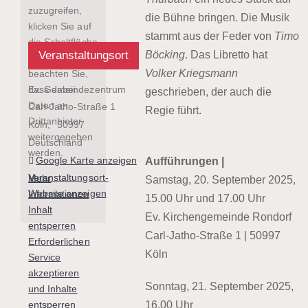
zuzugreifen,
die Bühne bringen. Die Musik
klicken Sie auf
stammt aus der Feder von
Timo
die Schaltfläche
Veranstaltungsort
Böcking
. Das Libretto hat
unten. Bitte
Volker Kriegsmann
beachten Sie,
Ev. Gemeindezentrum
dass dabei
geschrieben, der auch die
Daten an
Carl-Jatho-Straße 1
Regie führt.
Drittanbieter
Köln
,
50997
weitergegeben
Deutschland
werden.
Google Karte anzeigen
Aufführungen |
Veranstaltungsort-
Mehr
Samstag, 20. September 2025,
Website anzeigen
Informationen
15.00 Uhr und 17.00 Uhr
Inhalt
Ev. Kirchengemeinde Rondorf
entsperren
Carl-Jatho-Straße 1 | 50997
Erforderlichen
Köln
Service
akzeptieren
Sonntag, 21. September 2025,
und Inhalte
entsperren
16.00 Uhr