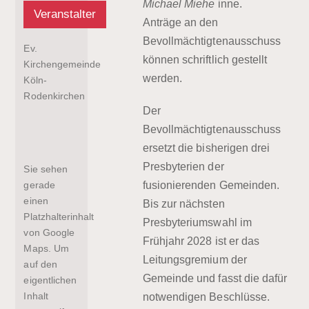
Michael Miehe
inne.
Veranstalter
Anträge an den
Bevollmächtigtenausschuss
Ev.
können schriftlich gestellt
Kirchengemeinde
werden.
Köln-
Rodenkirchen
Der
Bevollmächtigtenausschuss
ersetzt die bisherigen drei
Presbyterien der
Sie sehen
fusionierenden Gemeinden.
gerade
einen
Bis zur nächsten
Platzhalterinhalt
Presbyteriumswahl im
von
Google
Frühjahr 2028 ist er das
Maps
. Um
Leitungsgremium der
auf den
Gemeinde und fasst die dafür
eigentlichen
Inhalt
notwendigen Beschlüsse.