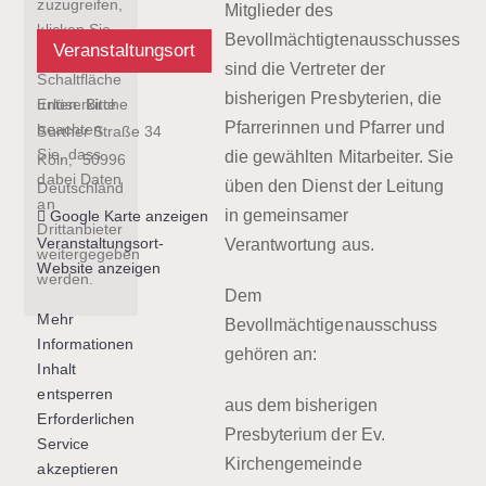
zuzugreifen,
Mitglieder des
klicken Sie
Bevollmächtigtenausschusses
Veranstaltungsort
auf die
sind die Vertreter der
Schaltfläche
bisherigen Presbyterien, die
Erlöserkirche
unten. Bitte
Pfarrerinnen und Pfarrer und
beachten
Sürther Straße 34
Sie, dass
die gewählten Mitarbeiter. Sie
Köln
,
50996
dabei Daten
üben den Dienst der Leitung
Deutschland
an
in gemeinsamer
Google Karte anzeigen
Drittanbieter
Veranstaltungsort-
Verantwortung aus.
weitergegeben
Website anzeigen
werden.
Dem
Mehr
Bevollmächtigenausschuss
Informationen
gehören an:
Inhalt
entsperren
aus dem bisherigen
Erforderlichen
Presbyterium der Ev.
Service
Kirchengemeinde
akzeptieren