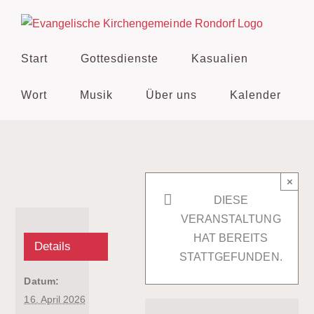
Zum
Inhalt
springen
Start
Gottesdienste
Kasualien
Wort
Musik
Über uns
Kalender
×
DIESE
VERANSTALTUNG
HAT BEREITS
Details
STATTGEFUNDEN.
Datum:
16. April 2026