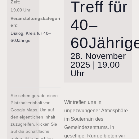
Treff für
Zeit:
19.00 Uhr
Veranstaltungskategori
40–
en:
Dialog
,
Kreis für 40–
60Jährig
60Jährige
28. November
2025 | 19.00
Uhr
Sie sehen gerade einen
Wir treffen uns in
Platzhalterinhalt von
Google Maps
. Um auf
ungezwungener Atmosphäre
den eigentlichen Inhalt
im Souterrain des
zuzugreifen, klicken Sie
Gemeindezentrums. In
auf die Schaltfläche
geselliger Runde bieten wir
unten. Bitte beachten