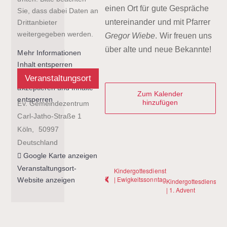
einen Ort für gute Gespräche
Sie, dass dabei Daten an
untereinander und mit Pfarrer
Drittanbieter
weitergegeben werden.
Gregor Wiebe
. Wir freuen uns
über alte und neue Bekannte!
Mehr Informationen
Inhalt entsperren
Erforderlichen Service
Veranstaltungsort
akzeptieren und Inhalte
Zum Kalender
entsperren
hinzufügen
Ev. Gemeindezentrum
Carl-Jatho-Straße 1
Köln
,
50997
Deutschland
Google Karte anzeigen
Veranstaltungsort-
Kindergottesdienst
| Ewigkeitssonntag
Website anzeigen
Kindergottesdienst
| 1. Advent