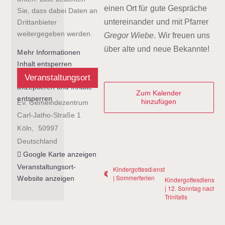
einen Ort für gute Gespräche
Sie, dass dabei Daten an
untereinander und mit Pfarrer
Drittanbieter
weitergegeben werden.
Gregor Wiebe
. Wir freuen uns
über alte und neue Bekannte!
Mehr Informationen
Inhalt entsperren
Erforderlichen Service
Veranstaltungsort
akzeptieren und Inhalte
Zum Kalender
entsperren
hinzufügen
Ev. Gemeindezentrum
Carl-Jatho-Straße 1
Köln
,
50997
Deutschland
Google Karte anzeigen
Veranstaltungsort-
Kindergottesdienst
| Sommerferien
Website anzeigen
Kindergottesdienst
| 12. Sonntag nach
Trinitatis