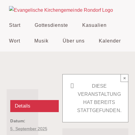
Zum
Inhalt
springen
Start
Gottesdienste
Kasualien
Wort
Musik
Über uns
Kalender
×
DIESE
VERANSTALTUNG
HAT BEREITS
Details
STATTGEFUNDEN.
Datum:
5. September 2025