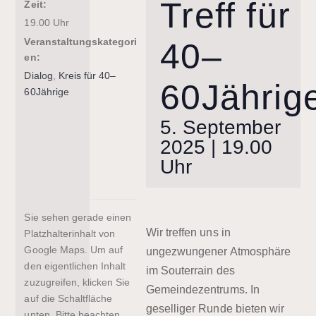
Treff für
Zeit:
19.00 Uhr
Veranstaltungskategori
40–
en:
Dialog
,
Kreis für 40–
60Jährig
60Jährige
5. September
2025 | 19.00
Uhr
Sie sehen gerade einen
Wir treffen uns in
Platzhalterinhalt von
Google Maps
. Um auf
ungezwungener Atmosphäre
den eigentlichen Inhalt
im Souterrain des
zuzugreifen, klicken Sie
Gemeindezentrums. In
auf die Schaltfläche
geselliger Runde bieten wir
unten. Bitte beachten