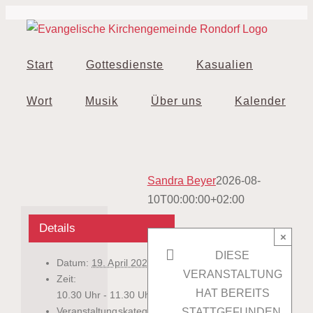
Zum
Inhalt
springen
Start
Gottesdienste
Kasualien
Wort
Musik
Über uns
Kalender
Sandra Beyer
2026-08-
10T00:00:00+02:00
Details
×
DIESE
Datum:
19. April 2026
VERANSTALTUNG
Zeit:
HAT BEREITS
10.30 Uhr - 11.30 Uhr
Veranstaltungskategorien:
STATTGEFUNDEN.