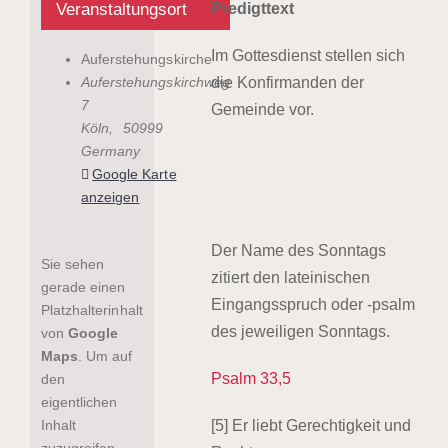
Veranstaltungsort
Predigttext
Im Gottesdienst stellen sich
Auferstehungskirche
Auferstehungskirchweg
die Konfirmanden der
7
Gemeinde vor.
Köln
,
50999
Germany
Google Karte
anzeigen
Der Name des Sonntags
Sie sehen
zitiert den lateinischen
gerade einen
Eingangsspruch oder -psalm
Platzhalterinhalt
des jeweiligen Sonntags.
von
Google
Maps
. Um auf
Psalm 33,5
den
eigentlichen
Inhalt
[5] Er liebt Gerechtigkeit und
zuzugreifen,