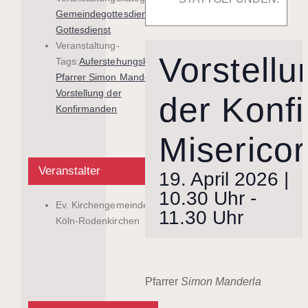
Gemeindegottesdienst
,
Gottesdienst
Veranstaltung-
Vorstellu
Tags:
Auferstehungskirche
,
Pfarrer Simon Manderla
,
Vorstellung der
der Konf
Konfirmanden
Miserico
Veranstalter
19. April 2026 |
10.30 Uhr
-
Ev. Kirchengemeinde
11.30 Uhr
Köln-Rodenkirchen
Pfarrer
Simon Manderla