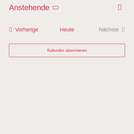
Ver
Anstehende
Liste
An
Ans
Datum
Nav
wählen.
Veranstaltungen
Vorherige
Heute
Nächste
Na
Veranstal
Kalender abonnieren