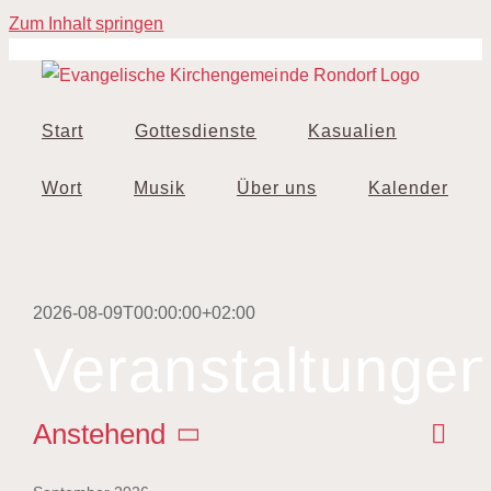
Zum Inhalt springen
Start
Gottesdienste
Kasualien
Wort
Musik
Über uns
Kalender
2026-08-09T00:00:00+02:00
Veranstaltunge
Ver
Anstehend
Liste
An
Ans
Datum