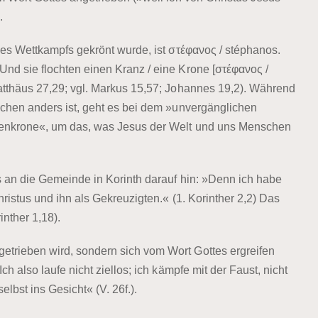
.
es Wettkampfs gekrönt wurde, ist στέφανος / stéphanos.
d sie flochten einen Kranz / eine Krone [στέφανος /
atthäus 27,29; vgl. Markus 15,57; Johannes 19,2). Während
schen anders ist, geht es bei dem »unvergänglichen
nenkrone«, um das, was Jesus der Welt und uns Menschen
 an die Gemeinde in Korinth darauf hin: »Denn ich habe
ristus und ihn als Gekreuzigten.« (1. Korinther 2,2) Das
nther 1,18).
trieben wird, sondern sich vom Wort Gottes ergreifen
 also laufe nicht ziellos; ich kämpfe mit der Faust, nicht
elbst ins Gesicht« (V. 26f.).