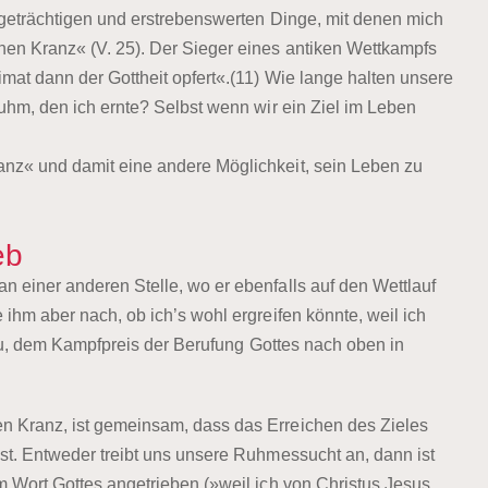
tigeträchtigen und erstrebenswerten Dinge, mit denen mich
en Kranz« (V. 25). Der Sieger eines antiken Wettkampfs
mat dann der Gottheit opfert«.(11) Wie lange halten unsere
uhm, den ich ernte? Selbst wenn wir ein Ziel im Leben
nz« und damit eine andere Möglichkeit, sein Leben zu
eb
 einer anderen Stelle, wo er ebenfalls auf den Wettlauf
ihm aber nach, ob ich’s wohl ergreifen könnte, weil ich
l zu, dem Kampfpreis der Berufung Gottes nach oben in
n Kranz, ist gemeinsam, dass das Erreichen des Zieles
st. Entweder treibt uns unsere Ruhmessucht an, dann ist
m Wort Gottes angetrieben (»weil ich von Christus Jesus