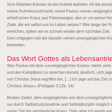
Sich-Rühmen-Können ist der Antrieb dahinter. All die pres
meine Ruhmessucht lockt, nennt Paulus »einen vergänglich
erhielt einen Kranz aus Palmzweigen, den er »in seiner Hei
Ziele, die wir selbst uns im Leben setzen? Wie lange der R
erreichen, opfern wir es schnell wieder dem nächsten Ziel.
Dem entgegen hält der Apostel »einen unvergänglichen Kra
bestreiten.
Das Wort Gottes als Lebensantri
Was Paulus mit dem »unvergänglichen Kranz« meint, wird an
und den Kampfpreis zu sprechen kommt, deutlich: »Ich jage 
von Christus Jesus ergriffen bin. […] ich jage auf das Zie
Christus Jesus.« (Philipper 3,12b- 14)
Beiden Zielen, dem vergänglichen wie dem unvergängliche
nur durch Selbstzurücknahme und Selbstdisziplin möglich i
unser Ziel der vergängliche Kranz. Oder aber ich werde vo