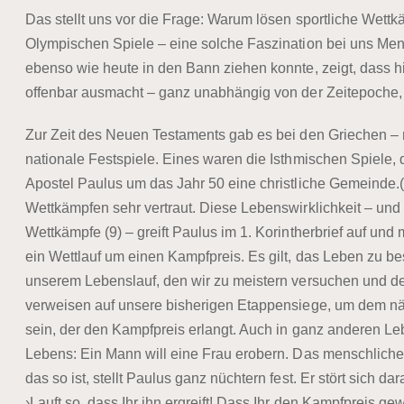
Das stellt uns vor die Frage: Warum lösen sportliche Wettk
Olympischen Spiele – eine solche Faszination bei uns Men
ebenso wie heute in den Bann ziehen konnte, zeigt, dass 
offenbar ausmacht – ganz unabhängig von der Zeitepoche, i
Zur Zeit des Neuen Testaments gab es bei den Griechen –
nationale Festspiele. Eines waren die Isthmischen Spiele, 
Apostel Paulus um das Jahr 50 eine christliche Gemeinde.(8
Wettkämpfen sehr vertraut. Diese Lebenswirklichkeit – un
Wettkämpfe (9) – greift Paulus im 1. Korintherbrief auf und
ein Wettlauf um einen Kampfpreis. Es gilt, das Leben zu b
unserem Lebenslauf, den wir zu meistern versuchen und d
verweisen auf unsere bisherigen Etappensiege, um dem nä
sein, der den Kampfpreis erlangt. Auch in ganz anderen Le
Lebens: Ein Mann will eine Frau erobern. Das menschliche
das so ist, stellt Paulus ganz nüchtern fest. Er stört sich d
›Lauft so, dass Ihr ihn ergreift! Dass Ihr den Kampfpreis gew