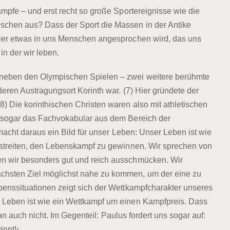
ämpfe – und erst recht so große Sportereignisse wie die
schen aus? Dass der Sport die Massen in der Antike
hier etwas in uns Menschen angesprochen wird, das uns
n der wir leben.
 neben den Olympischen Spielen – zwei weitere berühmte
deren Austragungsort Korinth war. (7) Hier gründete der
) Die korinthischen Christen waren also mit athletischen
d sogar das Fachvokabular aus dem Bereich der
 macht daraus ein Bild für unser Leben: Unser Leben ist wie
estreiten, den Lebenskampf zu gewinnen. Wir sprechen von
en wir besonders gut und reich ausschmücken. Wir
chsten Ziel möglichst nahe zu kommen, um der eine zu
benssituationen zeigt sich der Wettkampfcharakter unseres
 Leben ist wie ein Wettkampf um einen Kampfpreis. Dass
aran auch nicht. Im Gegenteil: Paulus fordert uns sogar auf:
innt!‹