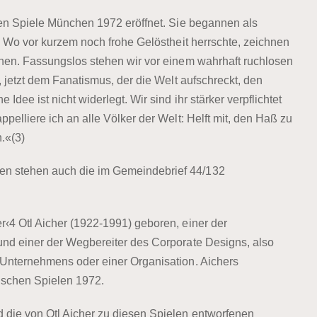
hen Spiele München 1972 eröffnet. Sie begannen als
] Wo vor kurzem noch frohe Gelöstheit herrschte, zeichnen
hen. Fassungslos stehen wir vor einem wahrhaft ruchlosen
 jetzt dem Fanatismus, der die Welt aufschreckt, den
ee ist nicht widerlegt. Wir sind ihr stärker verpflichtet
elliere ich an alle Völker der Welt: Helft mit, den Haß zu
.«(3)
n stehen auch die im Gemeindebrief 44/132
‹4 Otl Aicher (1922-1991) geboren, einer der
nd einer der Wegbereiter des Corporate Designs, also
Unternehmens oder einer Organisation. Aichers
ischen Spielen 1972.
die von Otl Aicher zu diesen Spielen entworfenen