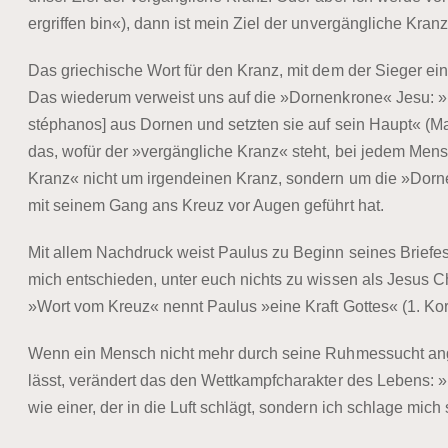
ergriffen bin«), dann ist mein Ziel der unvergängliche Kranz
Das griechische Wort für den Kranz, mit dem der Sieger ein
Das wiederum verweist uns auf die »Dornenkrone« Jesu: »Un
stéphanos] aus Dornen und setzten sie auf sein Haupt« (M
das, wofür der »vergängliche Kranz« steht, bei jedem Men
Kranz« nicht um irgendeinen Kranz, sondern um die »Dor
mit seinem Gang ans Kreuz vor Augen geführt hat.
Mit allem Nachdruck weist Paulus zu Beginn seines Briefes
mich entschieden, unter euch nichts zu wissen als Jesus Ch
»Wort vom Kreuz« nennt Paulus »eine Kraft Gottes« (1. Kori
Wenn ein Mensch nicht mehr durch seine Ruhmessucht ange
lässt, verändert das den Wettkampfcharakter des Lebens: »Ich
wie einer, der in die Luft schlägt, sondern ich schlage mich s