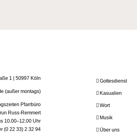
raße 1 | 50997 Köln
Gottesdienst
.de (außer montags)
Kasualien
gszeiten Pfarrbüro
Wort
run Russ-Remmert
Musik
ags 10.00–12.00 Uhr
er (0 22 33) 2 32 94
Über uns