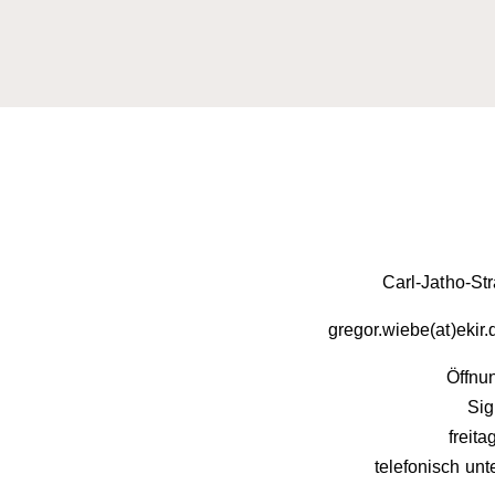
Carl-Jatho-St
gregor.wiebe(at)ekir
Öffnun
Sig
freit
telefonisch unt