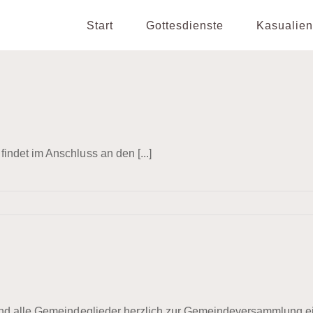
Start
Gottesdienste
Kasualien
ndet im Anschluss an den [...]
ind alle Gemeindeglieder herzlich zur Gemeindeversammlung e