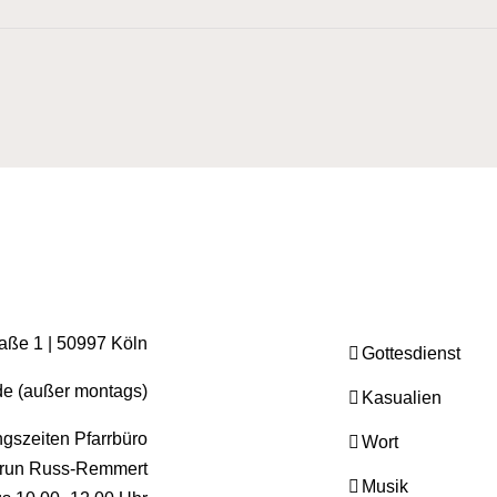
raße 1 | 50997 Köln
Gottesdienst
.de (außer montags)
Kasualien
gszeiten Pfarrbüro
Wort
run Russ-Remmert
Musik