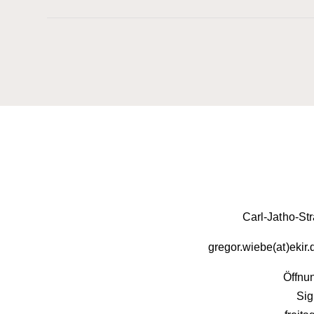
Carl-Jatho-St
gregor.wiebe(at)ekir
Öffnun
Sig