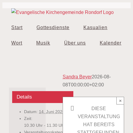
Zum
Inhalt
springen
Start
Gottesdienste
Kasualien
Wort
Musik
Über uns
Kalender
Sandra Beyer
2026-08-
08T00:00:00+02:00
Details
×
DIESE
Datum:
14. Juni 2026
VERANSTALTUNG
Zeit:
HAT BEREITS
10.30 Uhr - 11.30 Uhr
Veranstaltungskategorien:
STATTGEFUNDEN.