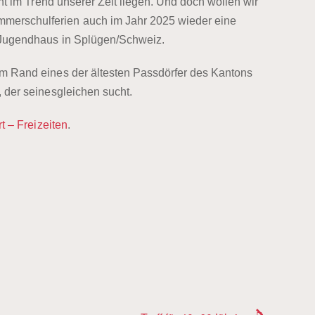
ht im Trend unserer Zeit liegen. Und doch wollen wir
merschulferien auch im Jahr 2025 wieder eine
 Jugendhaus in Splügen/Schweiz.
am Rand eines der ältesten Passdörfer des Kantons
 der seinesgleichen sucht.
t – Freizeiten
.