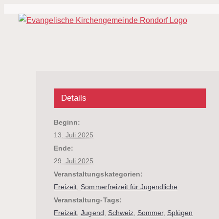
Zum
Inhalt
springen
Details
Beginn:
13. Juli 2025
Ende:
29. Juli 2025
Veranstaltungskategorien:
Freizeit
,
Sommerfreizeit für Jugendliche
Veranstaltung-Tags:
Freizeit
,
Jugend
,
Schweiz
,
Sommer
,
Splügen